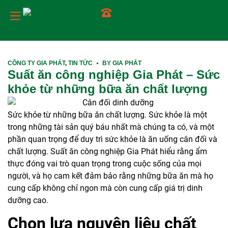
Trang chủ
Về chúng tôi
Dịch vụ
Tin tức
Món ăn
Liên hệ
CÔNG TY GIA PHÁT
,
TIN TỨC
BY
GIA PHÁT
Suất ăn công nghiệp Gia Phát – Sức
khỏe từ những bữa ăn chất lượng
Sức khỏe từ những bữa ăn chất lượng. Sức khỏe là một
trong những tài sản quý báu nhất mà chúng ta có, và một
phần quan trọng để duy trì sức khỏe là ăn uống cân đối và
chất lượng. Suất ăn công nghiệp Gia Phát hiểu rằng ẩm
thực đóng vai trò quan trọng trong cuộc sống của mọi
người, và họ cam kết đảm bảo rằng những bữa ăn mà họ
cung cấp không chỉ ngon mà còn cung cấp giá trị dinh
dưỡng cao.
Chọn lựa nguyên liệu chất