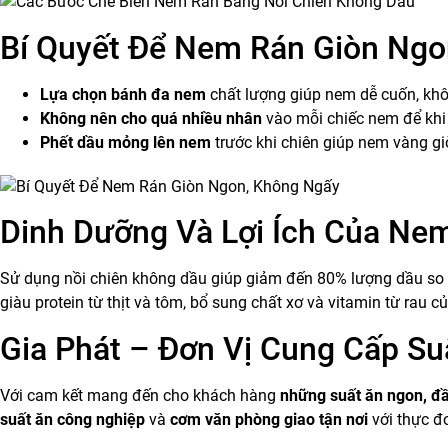
Bí Quyết Để Nem Rán Giòn Ngo
Lựa chọn bánh đa nem
chất lượng giúp nem dễ cuốn, khô
Không nên cho quá nhiều nhân
vào mỗi chiếc nem để khi
Phết dầu mỏng lên nem
trước khi chiên giúp nem vàng g
Dinh Dưỡng Và Lợi Ích Của Ne
Sử dụng nồi chiên không dầu giúp giảm đến 80% lượng dầu so v
giàu protein từ thịt và tôm, bổ sung chất xơ và vitamin từ rau c
Gia Phát – Đơn Vị Cung Cấp S
Với cam kết mang đến cho khách hàng
những suất ăn ngon, đ
suất ăn công nghiệp
và
cơm văn phòng giao tận nơi
với thực đ