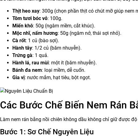
Thịt heo xay
: 300g (chọn phần thịt có chút mỡ giúp nem
Tôm tươi bóc vỏ
: 100g.
Miến khô
: 50g (ngâm mềm, cắt khúc).
Mộc nhĩ, nấm hương
: 50g (ngâm nở, thái sợi nhỏ).
Cà rốt
: 1 củ (bào sợi).
Hành tây
: 1/2 củ (băm nhuyễn).
Trứng gà
: 1 quả.
Hành lá, rau mùi
: một ít (băm nhuyễn).
Bánh đa nem
: loại mềm, dễ cuốn.
Gia vị
: nước mắm, hạt tiêu, bột ngọt.
Các Bước Chế Biến Nem Rán B
Làm nem rán bằng nồi chiên không dầu không chỉ giữ được độ
Bước 1: Sơ Chế Nguyên Liệu