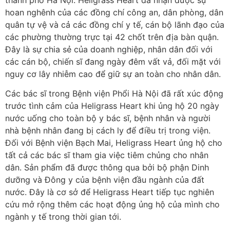
thành phố Hà Nội. Heligrass Heart đã nhận được sự
hoan nghênh của các đồng chí công an, dân phòng, dân
quân tự vệ và cả các đồng chí y tế, cán bộ lãnh đạo của
các phường thường trực tại 42 chốt trên địa bàn quận.
Đây là sự chia sẻ của doanh nghiệp, nhân dân đối với
các cán bộ, chiến sĩ đang ngày đêm vất vả, đối mặt với
nguy cơ lây nhiễm cao để giữ sự an toàn cho nhân dân.
Các bác sĩ trong Bệnh viện Phổi Hà Nội đã rất xúc động
trước tình cảm của Heligrass Heart khi ủng hộ 20 ngày
nước uống cho toàn bộ y bác sĩ, bệnh nhân và người
nhà bệnh nhân đang bị cách ly để điều trị trong viện.
Đối với Bệnh viện Bạch Mai, Heligrass Heart ủng hộ cho
tất cả các bác sĩ tham gia việc tiêm chủng cho nhân
dân. Sản phẩm đã được thông qua bởi bộ phận Dinh
dưỡng và Đông y của bệnh viện đầu ngành của đất
nước. Đây là cơ sở để Heligrass Heart tiếp tục nghiên
cứu mở rộng thêm các hoạt động ủng hộ của mình cho
ngành y tế trong thời gian tới.