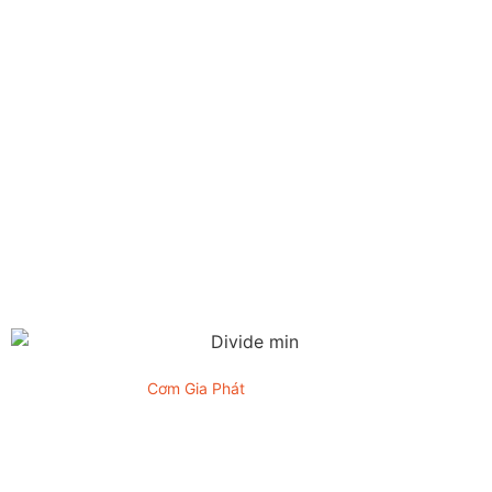
Khám phá
Về chúng tôi
Dịch vụ
Gallery
Liên hệ
Blog
Công ty Gia Phát
Tin tức
Món ăn
Menu
Copyright © 2024
Cơm Gia Phát
. All rights reserved