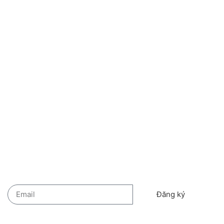
7.00AM – 9.00PM
Chủ nhật:
7.00AM – 9.00PM
Liên hệ
Lk2-02, KĐT Mới Kim Văn, Kim Lũ, P. Đại Kim, Q. Hoàn Mai. TP.
Hà Nội
0984 558 332
0944 854 455
ctygiaphat1311@gmail.com
Cơm Gia Phát là bếp ăn chuyên nghiệp dành cho doanh nghiệp!
Kết nối với chúng tôi
Đăng ký