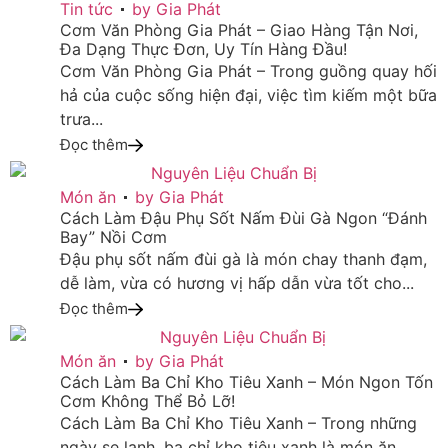
19
Tin tức
by
Gia Phát
Cơm Văn Phòng Gia Phát – Giao Hàng Tận Nơi,
TH2
Đa Dạng Thực Đơn, Uy Tín Hàng Đầu!
Cơm Văn Phòng Gia Phát – Trong guồng quay hối
hả của cuộc sống hiện đại, việc tìm kiếm một bữa
trưa...
Đọc thêm
29
Món ăn
by
Gia Phát
Cách Làm Đậu Phụ Sốt Nấm Đùi Gà Ngon “Đánh
TH10
Bay” Nồi Cơm
Đậu phụ sốt nấm đùi gà là món chay thanh đạm,
dễ làm, vừa có hương vị hấp dẫn vừa tốt cho...
Đọc thêm
29
Món ăn
by
Gia Phát
Cách Làm Ba Chỉ Kho Tiêu Xanh – Món Ngon Tốn
TH10
Cơm Không Thể Bỏ Lỡ!
Cách Làm Ba Chỉ Kho Tiêu Xanh – Trong những
ngày se lạnh, ba chỉ kho tiêu xanh là món ăn