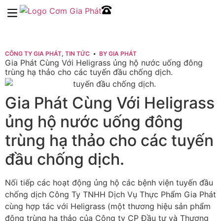
Trang chủ
Về chúng tôi
Dịch vụ
Tin tức
Món ăn
Liên hệ
CÔNG TY GIA PHÁT
,
TIN TỨC
BY
GIA PHÁT
Gia Phát Cùng Với Heligrass ủng hộ nước uống đông
trùng hạ thảo cho các tuyến đầu chống dịch.
Gia Phát Cùng Với Heligrass
ủng hộ nước uống đông
trùng hạ thảo cho các tuyến
đầu chống dịch.
Nối tiếp các hoạt động ủng hộ các bệnh viện tuyến đầu
chống dịch Công Ty TNHH Dịch Vụ Thực Phẩm Gia Phát
cùng hợp tác với Heligrass (một thương hiệu sản phẩm
đông trùng hạ thảo của Công ty CP Đầu tư và Thương